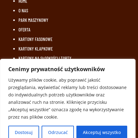
HOME
O NAS
PARK MASZYNOWY
OFERTA
KARTONY FASONOWE
KARTONY KLAPKOWE
KARTONY NA SŁODKOŚCI I TORTY
OPAKOWANIA WYSTAWOWE I STANDY
Cenimy prywatność użytkowników
TACKI TEKTUROWE
Używamy plików cookie, aby poprawić jakość
REALIZOWANE PROJEKTY
przeglądania, wyświetlać reklamy lub treści dostosowane
do indywidualnych potrzeb użytkowników oraz
LOGISTYKA
analizować ruch na stronie. Kliknięcie przycisku
KARIERA
„Akceptuj wszystkie” oznacza zgodę na wykorzystywanie
MATERIAŁY DO POBRANIA
przez nas plików cookie.
Dostosuj
Odrzucać
Akceptuj wszystko
Projekt i wykonanie
grafik-projekt.pl